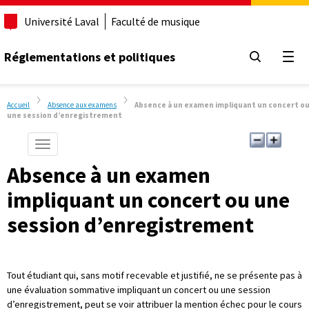
Université Laval
Faculté de musique
Réglementations et politiques
Ouvr
Accueil
Absence aux examens
Absence à un examen impliquant un concert o
une session d’enregistrement
Afficher/Cacher le menu de navigation vertical
Absence à un examen
impliquant un concert ou une
session d’enregistrement
Tout étudiant qui, sans motif recevable et justifié, ne se présente pas à
une évaluation sommative impliquant un concert ou une session
d’enregistrement, peut se voir attribuer la mention échec pour le cours